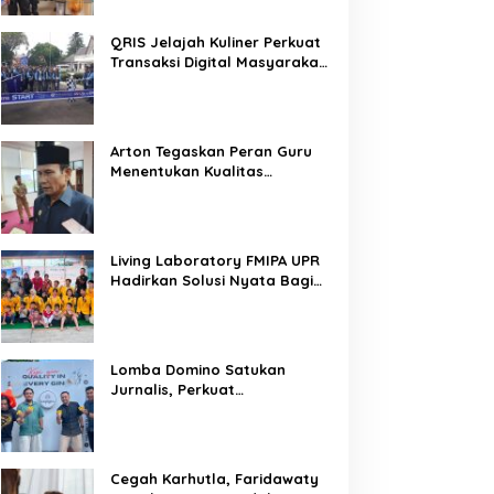
QRIS Jelajah Kuliner Perkuat
Transaksi Digital Masyarakat
Kalimantan Tengah
Arton Tegaskan Peran Guru
Menentukan Kualitas
Generasi Masa Depan
Kalteng
Living Laboratory FMIPA UPR
Hadirkan Solusi Nyata Bagi
Warga
Lomba Domino Satukan
Jurnalis, Perkuat
Kebersamaan Bersama
Pelaku UMKM
Cegah Karhutla, Faridawaty