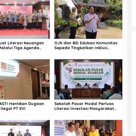
uat Literasi Keuangan
OJK dan BEI Edukasi Komunitas
Melalui Tiga Agenda
Sepeda Tingkatkan Inklusi
s Nasional
Investasi Pasar Modal
ASTI Hentikan Dugaan
Sekolah Pasar Modal Perluas
 Ilegal PT EVI
Literasi Investasi Masyarakat
Kobar