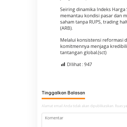
Seiring dinamika Indeks Harga
memantau kondisi pasar dan men
saham tanpa RUPS, trading hal
(ARB).
Melalui konsistensi reformasi
komitmennya menjaga kredibili
tantangan global.(sct)
DIlihat :
947
Tinggalkan Balasan
Alamat email Anda tidak akan dipublikasikan.
Ruas ya