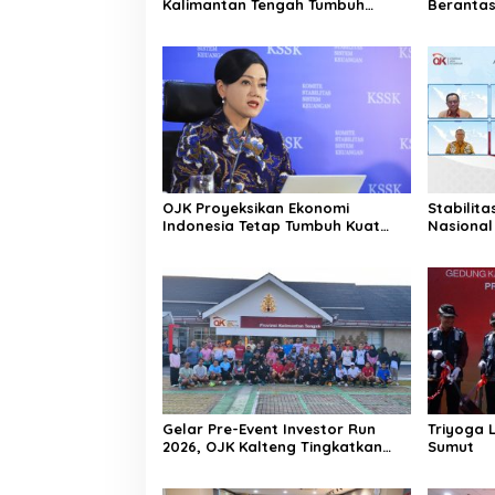
Kalimantan Tengah Tumbuh
Berantas
Positif 3,53 Persen
Keuangan
OJK Proyeksikan Ekonomi
Stabilit
Indonesia Tetap Tumbuh Kuat
Nasional
Sepanjang Triwulan II 2026
Tantanga
Gelar Pre-Event Investor Run
Triyoga 
2026, OJK Kalteng Tingkatkan
Sumut
Literasi Investasi Pasar Modal