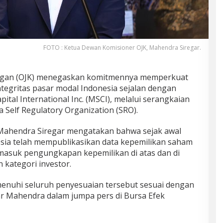
FOTO : Ketua Dewan Komisioner OJK, Mahendra Siregar.
angan (OJK) menegaskan komitmennya memperkuat
integritas pasar modal Indonesia sejalan dengan
tal International Inc. (MSCI), melalui serangkaian
 Self Regulatory Organization (SRO).
Mahendra Siregar mengatakan bahwa sejak awal
esia telah mempublikasikan data kepemilikan saham
rmasuk pengungkapan kepemilikan di atas dan di
 kategori investor.
nuhi seluruh penyesuaian tersebut sesuai dengan
ujar Mahendra dalam jumpa pers di Bursa Efek