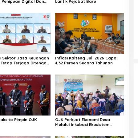
 Penipuan Digital Dan
Lantik Pejabat Baru
 Ilegal Nasional
as Sektor Jasa Keuangan
Inflasi Kalteng Juli 2026 Capai
 Tetap Terjaga Ditengah
4,32 Persen Secara Tahunan
n Global 2026
Laksito Pimpin OJK
OJK Perkuat Ekonomi Desa
Melalui Inkubasi Ekosistem
Keuangan Inklusif