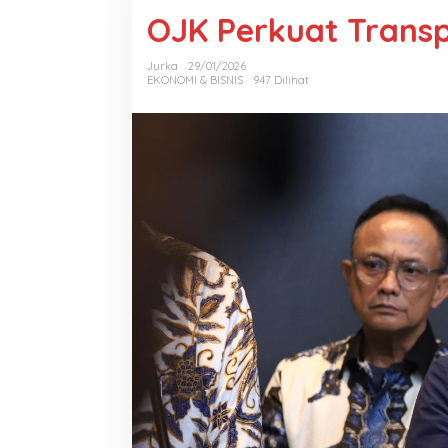
OJK Perkuat Trans
Jurka
29/01/2026
EKONOMI & BISNIS
947 Dilihat