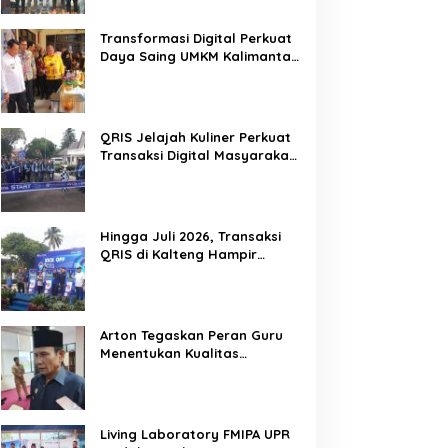
Mitra Kritis Pemerintah
Transformasi Digital Perkuat
Daya Saing UMKM Kalimantan
Tengah
QRIS Jelajah Kuliner Perkuat
Transaksi Digital Masyarakat
Kalimantan Tengah
Hingga Juli 2026, Transaksi
QRIS di Kalteng Hampir
Sentuh Dua Puluh Juta
Arton Tegaskan Peran Guru
Menentukan Kualitas
Generasi Masa Depan
Kalteng
Living Laboratory FMIPA UPR