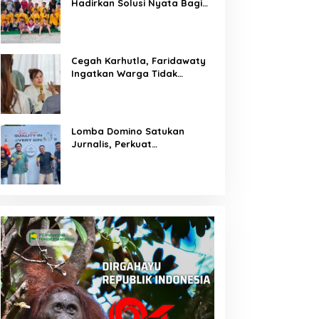
Hadirkan Solusi Nyata Bagi
Warga
Cegah Karhutla, Faridawaty
Ingatkan Warga Tidak
Membuka Lahan dengan
Membakar
Lomba Domino Satukan
Jurnalis, Perkuat
Kebersamaan Bersama
Pelaku UMKM