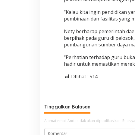
“Kalau kita ingin pendidikan 
pembinaan dan fasilitas yang 
Nety berharap pemerintah dae
berpihak pada guru di peloso
pembangunan sumber daya man
“Perhatian terhadap guru buka
hadir untuk memastikan mereka 
DIlihat :
514
Tinggalkan Balasan
Alamat email Anda tidak akan dipublikasikan.
Ruas ya