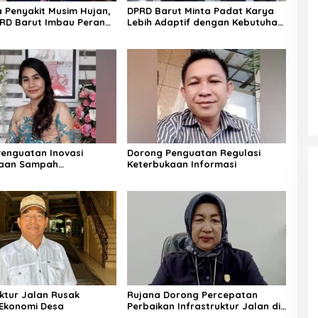
Penyakit Musim Hujan,
DPRD Barut Minta Padat Karya
RD Barut Imbau Peran
Lebih Adaptif dengan Kebutuhan
rga
Ekonomi Warga
enguatan Inovasi
Dorong Penguatan Regulasi
laan Sampah
Keterbukaan Informasi
jutan
uktur Jalan Rusak
Rujana Dorong Percepatan
Ekonomi Desa
Perbaikan Infrastruktur Jalan di
Barito Utara