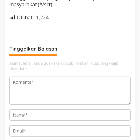
masyarakat.(*/sct)
DIlihat :
1,224
Tinggalkan Balasan
Alamat email Anda tidak akan dipublikasikan.
Ruas yang wajib
ditandai
*