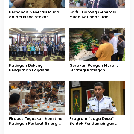
Pernanan Generasi Muda
Saiful Dorong Generasi
dalam Menciptakan
Muda Katingan Jadi
Kehidupan Beragama
Teladan Moderasi dan
Toleransi
Katingan Dukung
Gerakan Pangan Murah,
Penguatan Layanan
Strategi Katingan
Informasi Publik dan PPID
Kendalikan Inflasi Daerah
Firdaus Tegaskan Komitmen
Program “Jaga Desa”
Katingan Perkuat Sinergi
Bentuk Pendampingan
Penanganan Konflik Sosial
Hukum bagi Aparatur Desa
di Katingan