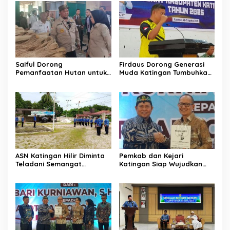
Saiful Dorong
Firdaus Dorong Generasi
Pemanfaatan Hutan untuk
Muda Katingan Tumbuhkan
Kebun Rotan Rakyat
Semangat Juara Lewat
Olahraga
ASN Katingan Hilir Diminta
Pemkab dan Kejari
Teladani Semangat
Katingan Siap Wujudkan
Sumpah Pemuda
Pemerintahan Bersih