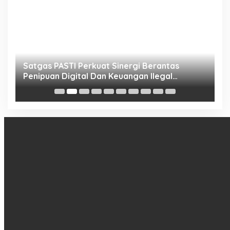
h
Satgas PASTI Perkuat Sinergi Berantas
P
Penipuan Digital Dan Keuangan Ilegal
B
Nasional