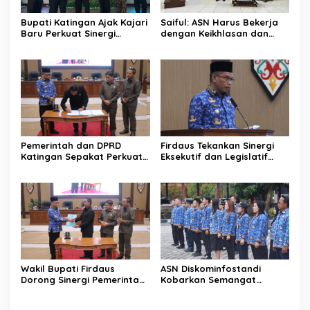
Bupati Katingan Ajak Kajari
Saiful: ASN Harus Bekerja
Baru Perkuat Sinergi
dengan Keikhlasan dan
Penegakan Hukum dan
Ketulusan Hati
Pembangunan Daerah
Pemerintah dan DPRD
Firdaus Tekankan Sinergi
Katingan Sepakat Perkuat
Eksekutif dan Legislatif
Sinergi Pembangunan
untuk Perkuat
Daerah
Pembangunan Katingan
Wakil Bupati Firdaus
ASN Diskominfostandi
Dorong Sinergi Pemerintah
Kobarkan Semangat
dan DPRD Wujudkan Tata
Persatuan Lewat Sumpah
Kelola yang Akuntabel
Pemuda