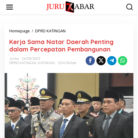
Homepage
/
DPRD KATINGAN
Kerja Sama Natar Daerah Penting
dalam Percepatan Pembangunan
Jurka
24/03/2025
DPRD KATINGAN
,
KATINGAN
1224 Dilihat