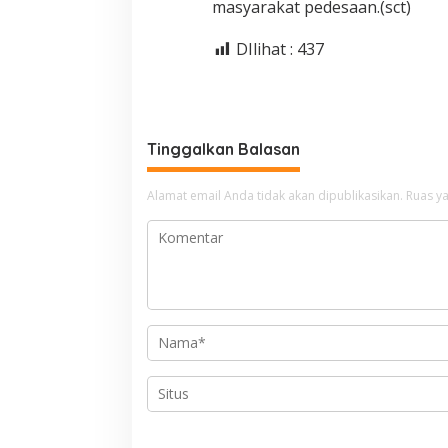
masyarakat pedesaan.(sct)
DIlihat :
437
Tinggalkan Balasan
Alamat email Anda tidak akan dipublikasikan.
Ruas ya