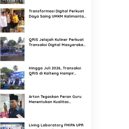
Mitra Kritis Pemerintah
Transformasi Digital Perkuat
Daya Saing UMKM Kalimantan
Tengah
QRIS Jelajah Kuliner Perkuat
Transaksi Digital Masyarakat
Kalimantan Tengah
Hingga Juli 2026, Transaksi
QRIS di Kalteng Hampir
Sentuh Dua Puluh Juta
Arton Tegaskan Peran Guru
Menentukan Kualitas
Generasi Masa Depan
Kalteng
Living Laboratory FMIPA UPR