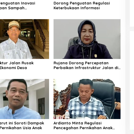
enguatan Inovasi
Dorong Penguatan Regulasi
laan Sampah
Keterbukaan Informasi
jutan
uktur Jalan Rusak
Rujana Dorong Percepatan
Ekonomi Desa
Perbaikan Infrastruktur Jalan di
Barito Utara
rut ini Soroti Dampak
Ardianto Minta Regulasi
Pernikahan Usia Anak
Pencegahan Pernikahan Anak
Diperkuat