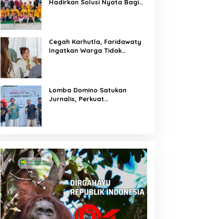
Hadirkan Solusi Nyata Bagi
Warga
Cegah Karhutla, Faridawaty
Ingatkan Warga Tidak
Membuka Lahan dengan
Membakar
Lomba Domino Satukan
Jurnalis, Perkuat
Kebersamaan Bersama
Pelaku UMKM