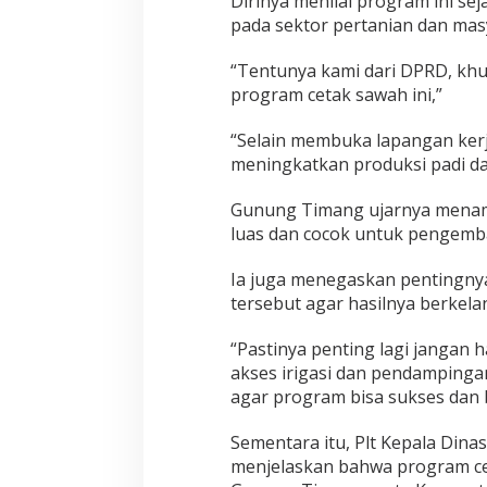
Dirinya menilai program ini s
pada sektor pertanian dan masy
“Tentunya kami dari DPRD, kh
program cetak sawah ini,”
“Selain membuka lapangan kerj
meningkatkan produksi padi d
Gunung Timang ujarnya menamb
luas dan cocok untuk pengemb
Ia juga menegaskan pentingn
tersebut agar hasilnya berkela
“Pastinya penting lagi jangan 
akses irigasi dan pendampingan 
agar program bisa sukses dan 
Sementara itu, Plt Kepala Dina
menjelaskan bahwa program cet