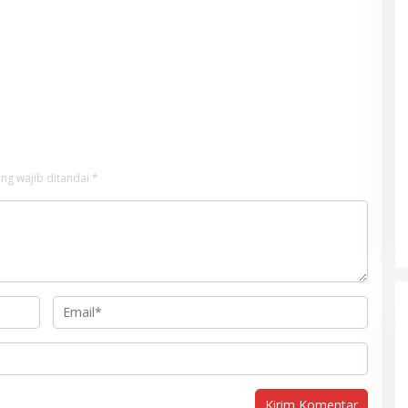
ng wajib ditandai
*