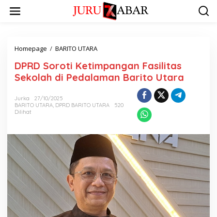
Homepage
/
BARITO UTARA
DPRD Soroti Ketimpangan Fasilitas
Sekolah di Pedalaman Barito Utara
Jurka
27/10/2025
BARITO UTARA
,
DPRD BARITO UTARA
520
Dilihat