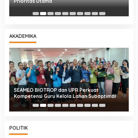
Prioritas Utama
D
AKADEMIKA
n
SEAMEO BIOTROP dan UPR Perkuat
K
Kompetensi Guru Kelola Lahan Suboptimal
K
POLITIK