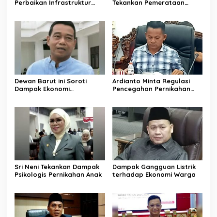
Perbaikan Infrastruktur
Tekankan Pemerataan
Jalan di Barito Utara
Layanan Kesehatan
Dewan Barut ini Soroti
Ardianto Minta Regulasi
Dampak Ekonomi
Pencegahan Pernikahan
Pernikahan Usia Anak
Anak Diperkuat
Sri Neni Tekankan Dampak
Dampak Gangguan Listrik
Psikologis Pernikahan Anak
terhadap Ekonomi Warga