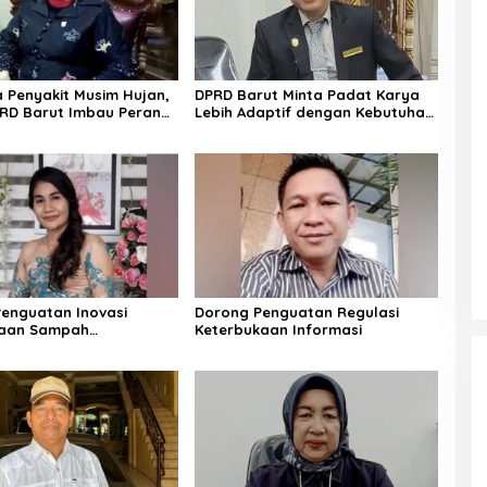
Penyakit Musim Hujan,
DPRD Barut Minta Padat Karya
RD Barut Imbau Peran
Lebih Adaptif dengan Kebutuhan
rga
Ekonomi Warga
enguatan Inovasi
Dorong Penguatan Regulasi
laan Sampah
Keterbukaan Informasi
jutan