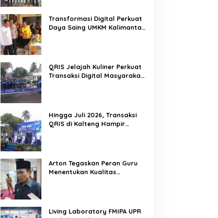
Mitra Kritis Pemerintah
Transformasi Digital Perkuat
Daya Saing UMKM Kalimantan
Tengah
QRIS Jelajah Kuliner Perkuat
Transaksi Digital Masyarakat
Kalimantan Tengah
Hingga Juli 2026, Transaksi
QRIS di Kalteng Hampir
Sentuh Dua Puluh Juta
Arton Tegaskan Peran Guru
Menentukan Kualitas
Generasi Masa Depan
Kalteng
Living Laboratory FMIPA UPR