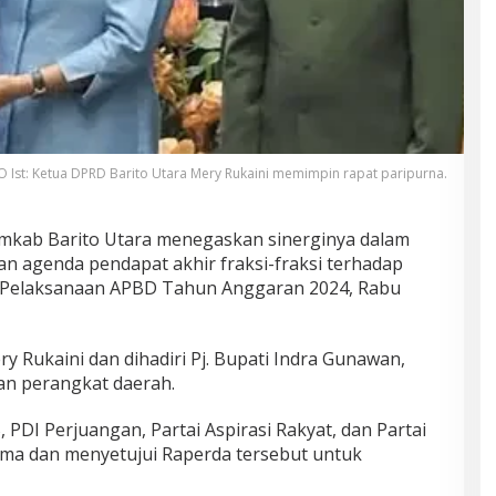
 Ist: Ketua DPRD Barito Utara Mery Rukaini memimpin rapat paripurna.
kab Barito Utara menegaskan sinerginya dalam
n agenda pendapat akhir fraksi-fraksi terhadap
Pelaksanaan APBD Tahun Anggaran 2024, Rabu
 Rukaini dan dihadiri Pj. Bupati Indra Gunawan,
ran perangkat daerah.
 PDI Perjuangan, Partai Aspirasi Rakyat, dan Partai
ima dan menyetujui Raperda tersebut untuk