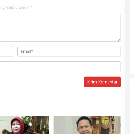
ng wajib ditandai
*