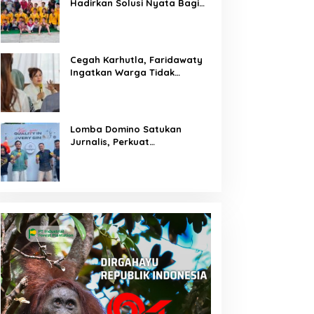
Hadirkan Solusi Nyata Bagi
Warga
Cegah Karhutla, Faridawaty
Ingatkan Warga Tidak
Membuka Lahan dengan
Membakar
Lomba Domino Satukan
Jurnalis, Perkuat
Kebersamaan Bersama
Pelaku UMKM