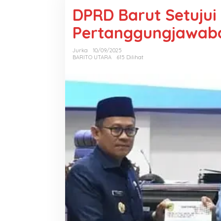
DPRD Barut Setujui
Pertanggungjawab
Jurka
10/09/2025
BARITO UTARA
615 Dilihat