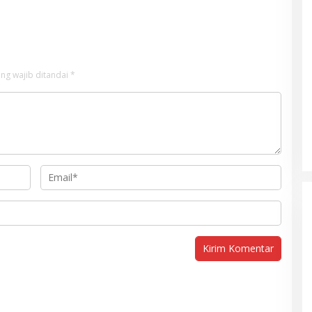
ng wajib ditandai
*