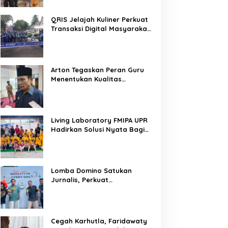
QRIS Jelajah Kuliner Perkuat
Transaksi Digital Masyarakat
Kalimantan Tengah
Arton Tegaskan Peran Guru
Menentukan Kualitas
Generasi Masa Depan
Kalteng
Living Laboratory FMIPA UPR
Hadirkan Solusi Nyata Bagi
Warga
Lomba Domino Satukan
Jurnalis, Perkuat
Kebersamaan Bersama
Pelaku UMKM
Cegah Karhutla, Faridawaty