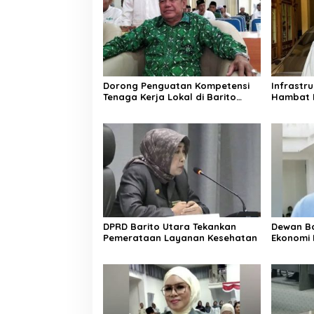
Dorong Penguatan Kompetensi
Infrastr
Tenaga Kerja Lokal di Barito
Hambat 
Utara
DPRD Barito Utara Tekankan
Dewan Ba
Pemerataan Layanan Kesehatan
Ekonomi 