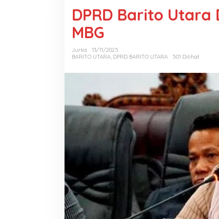
DPRD Barito Utara
MBG
Jurka
13/11/2025
BARITO UTARA
,
DPRD BARITO UTARA
501 Dilihat