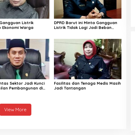
angguan Listrik
DPRD Barut ini Minta Gangguan
p Ekonomi Warga
Listrik Tidak Lagi Jadi Beban
Warga
intas Sektor Jadi Kunci
Fasilitas dan Tenaga Medis Masih
ilan Pembangunan di
Jadi Tantangan
esehatan
View More