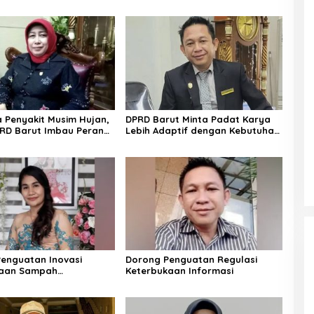
Penyakit Musim Hujan,
DPRD Barut Minta Padat Karya
RD Barut Imbau Peran
Lebih Adaptif dengan Kebutuhan
rga
Ekonomi Warga
enguatan Inovasi
Dorong Penguatan Regulasi
laan Sampah
Keterbukaan Informasi
jutan