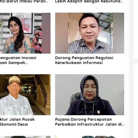
RD Barut Imbau Peran
Lebih Adaptif dengan Kebutuhan
rga
Ekonomi Warga
enguatan Inovasi
Dorong Penguatan Regulasi
laan Sampah
Keterbukaan Informasi
jutan
uktur Jalan Rusak
Rujana Dorong Percepatan
Ekonomi Desa
Perbaikan Infrastruktur Jalan di
Barito Utara