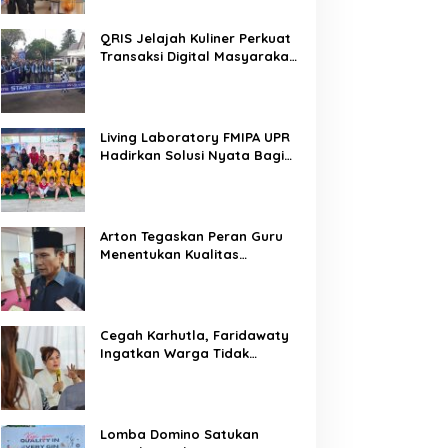
QRIS Jelajah Kuliner Perkuat
Transaksi Digital Masyarakat
Kalimantan Tengah
Living Laboratory FMIPA UPR
Hadirkan Solusi Nyata Bagi
Warga
Arton Tegaskan Peran Guru
Menentukan Kualitas
Generasi Masa Depan
Kalteng
Cegah Karhutla, Faridawaty
Ingatkan Warga Tidak
Membuka Lahan dengan
Membakar
Lomba Domino Satukan