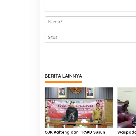
BERITA LAINNYA
OJK Kalteng dan TPAKD Susun
Waspada 