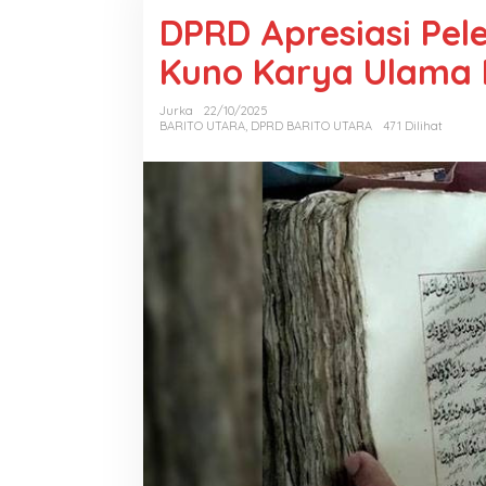
DPRD Apresiasi Pel
Kuno Karya Ulama 
Jurka
22/10/2025
BARITO UTARA
,
DPRD BARITO UTARA
471 Dilihat