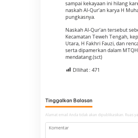
sampai kekayaan ini hilang k
naskah Al-Qur’an karya H Muham
pungkasnya.
Naskah Al-Qur’an tersebut se
Kecamatan Teweh Tengah, kepa
Utara, H Fakhri Fauzi, dan renc
serta dipamerkan dalam MTQH
mendatang.(sct)
DIlihat :
471
Tinggalkan Balasan
Alamat email Anda tidak akan dipublikasikan.
Ruas ya