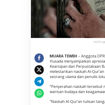
FOTO Ist
MUARA TEWEH
– Anggota DPRD
Husada menyampaikan apresias
Kearsipan dan Perpustakaan B
melestarikan naskah Al-Qur’a
seorang ulama dan penulis loka
“Penyerahan naskah tersebut 
warisan budaya dan keagamaan 
“Naskah Al-Qur’an tulisan tangan