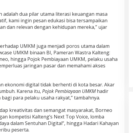
adalah dua pilar utama literasi keuangan masa
tif, kami ingin pesan edukasi bisa tersampaikan
n dan relevan dengan kehidupan mereka,” ujar
terhadap UMKM juga menjadi poros utama dalam
Showcase UMKM binaan BI, Pameran Wastra Kalteng:
orneo, hingga Pojok Pembiayaan UMKM, pelaku usaha
emperluas jaringan pasar dan memahami akses
konomi digital tidak berhenti di kota besar. Akar
umbuh. Karena itu,
Pojok Pembiayaan UMKM
hadir
 bagi para pelaku usaha rakyat,” tambahnya.
adap kreativitas dan semangat masyarakat, Borneo
gan kompetisi Kalteng’s Next Top Voice, lomba
daya dalam Sentuhan Digital”, hingga Hadari Kahayan
eribu peserta.