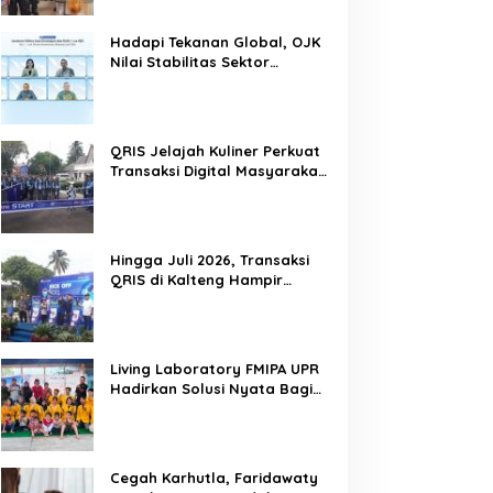
Hadapi Tekanan Global, OJK
Nilai Stabilitas Sektor
Keuangan Tetap Terjaga
QRIS Jelajah Kuliner Perkuat
Transaksi Digital Masyarakat
Kalimantan Tengah
Hingga Juli 2026, Transaksi
QRIS di Kalteng Hampir
Sentuh Dua Puluh Juta
Living Laboratory FMIPA UPR
Hadirkan Solusi Nyata Bagi
Warga
Cegah Karhutla, Faridawaty