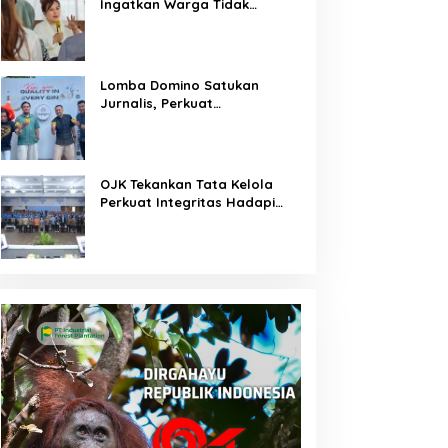
Ingatkan Warga Tidak
Membuka Lahan dengan
Membakar
Lomba Domino Satukan
Jurnalis, Perkuat
Kebersamaan Bersama
Pelaku UMKM
OJK Tekankan Tata Kelola
Perkuat Integritas Hadapi
Tantangan Keuangan Era
Digital