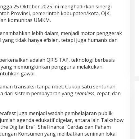
 hingga 25 Oktober 2025 ini menghadirkan sinergi
ntah Provinsi, pemerintah kabupaten/kota, OJK,
 dan komunitas UMKM.
 menambahkan lebih dalam, menjadi motor penggerak
 yang tidak hanya efisien, tetapi juga humanis dan
iperkenalkan adalah QRIS TAP, teknologi berbasis
FC) yang memungkinkan pengguna melakukan
ntuhkan gawai.
man transaksi tanpa ribet. Cukup satu sentuhan,
yata dari sistem pembayaran yang
seamless
, cepat, dan
 Decafest juga menjadi wadah pembelajaran publik
ejumlah agenda edukatif digelar, antara lain Talkshow
n the Digital Era”, SheFinance “Cerdas dan Paham
lindungan Konsumen yang melibatkan seniman lokal