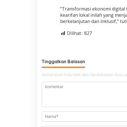
“Transformasi ekonomi digital t
kearifan lokal inilah yang me
berkelanjutan dan inklusif,” tut
DIlihat :
827
Tinggalkan Balasan
Alamat email Anda tidak akan dipublikasikan.
Ruas ya