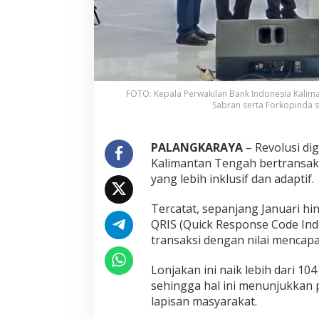
FOTO: Kepala Perwakilan Bank Indonesia Kalima
Sabran serta Forkopinda 
PALANGKARAYA
– Revolusi di
Kalimantan Tengah bertransak
yang lebih inklusif dan adaptif.
Tercatat, sepanjang Januari hi
QRIS (Quick Response Code Indo
transaksi dengan nilai mencapai
Lonjakan ini naik lebih dari 1
sehingga hal ini menunjukkan p
lapisan masyarakat.