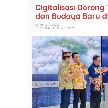
Digitalisasi Doron
dan Budaya Baru di
Jurka
24/10/2025
EKONOMI & BISNIS
827 Dilihat