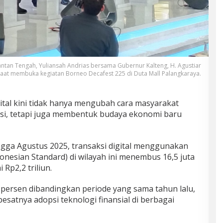
ntan Tengah, Yuliansah Andrias bersama Gubernur Kalteng, H. Agustiar
saat membuka kegiatan Borneo Decafest 225 di Duta Mall Palangkaraya.
gital kini tidak hanya mengubah cara masyarakat
si, tetapi juga membentuk budaya ekonomi baru
ngga Agustus 2025, transaksi digital menggunakan
nesian Standard) di wilayah ini menembus 16,5 juta
 Rp2,2 triliun.
04 persen dibandingkan periode yang sama tahun lalu,
esatnya adopsi teknologi finansial di berbagai