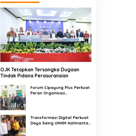
OJK Tetapkan Tersangka Dugaan
Tindak Pidana Perasuransian
Forum Cipayung Plus Perkuat
Peran Organisasi
Kepemudaan dan
Kemahasiswaan sebagai
Mitra Kritis Pemerintah
Transformasi Digital Perkuat
Daya Saing UMKM Kalimantan
Tengah