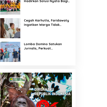
Hadirkan Solusi Nyata Bagi
Warga
Cegah Karhutla, Faridawaty
Ingatkan Warga Tidak
Membuka Lahan dengan
Membakar
Lomba Domino Satukan
Jurnalis, Perkuat
Kebersamaan Bersama
Pelaku UMKM