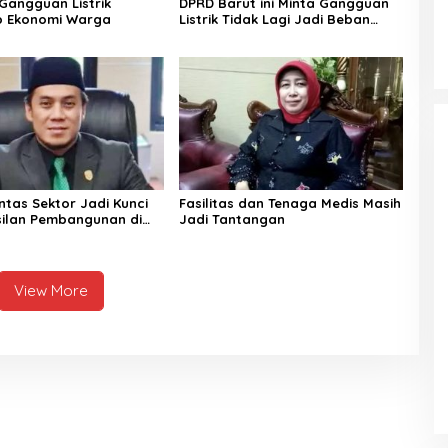
angguan Listrik
DPRD Barut ini Minta Gangguan
p Ekonomi Warga
Listrik Tidak Lagi Jadi Beban
Warga
intas Sektor Jadi Kunci
Fasilitas dan Tenaga Medis Masih
ilan Pembangunan di
Jadi Tantangan
esehatan
View More