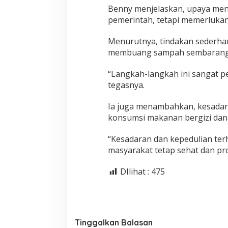
Benny menjelaskan, upaya men
pemerintah, tetapi memerlukan 
Menurutnya, tindakan sederhana
membuang sampah sembarangan
“Langkah-langkah ini sangat p
tegasnya.
Ia juga menambahkan, kesadara
konsumsi makanan bergizi dan 
“Kesadaran dan kepedulian ter
masyarakat tetap sehat dan prod
DIlihat :
475
Tinggalkan Balasan