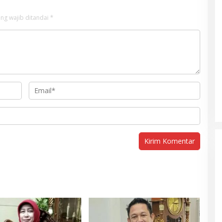
ng wajib ditandai
*