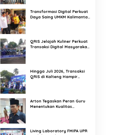
Mitra Kritis Pemerintah
Transformasi Digital Perkuat
Daya Saing UMKM Kalimantan
Tengah
QRIS Jelajah Kuliner Perkuat
Transaksi Digital Masyarakat
Kalimantan Tengah
Hingga Juli 2026, Transaksi
QRIS di Kalteng Hampir
Sentuh Dua Puluh Juta
Arton Tegaskan Peran Guru
Menentukan Kualitas
Generasi Masa Depan
Kalteng
Living Laboratory FMIPA UPR