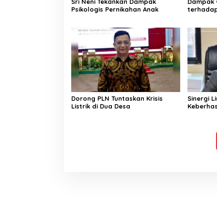
Sri Neni Tekankan Dampak
Dampak G
Psikologis Pernikahan Anak
terhada
Dorong PLN Tuntaskan Krisis
Sinergi L
Listrik di Dua Desa
Keberhas
Sektor K