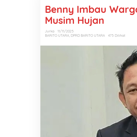
Benny Imbau Warg
Musim Hujan
Jurka
11/11/2025
BARITO UTARA
,
DPRD BARITO UTARA
475 Dilihat