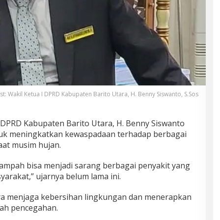
st: Wakil Ketua I DPRD Kabupaten Barito Utara, H. Benny Siswanto, S.Sos
I DPRD Kabupaten Barito Utara, H. Benny Siswanto
uk meningkatkan kewaspadaan terhadap berbagai
aat musim hujan.
ampah bisa menjadi sarang berbagai penyakit yang
rakat,” ujarnya belum lama ini.
ya menjaga kebersihan lingkungan dan menerapkan
kah pencegahan.