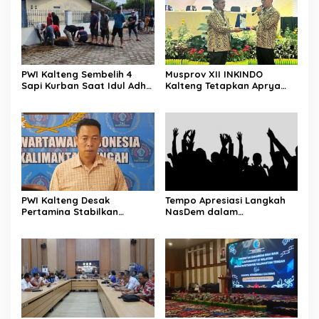
PWI Kalteng Sembelih 4
Musprov XII INKINDO
Sapi Kurban Saat Idul Adha
Kalteng Tetapkan Aprya
1447 H
Surya Sebagai Ketua
Periode Baru
PWI Kalteng Desak
Tempo Apresiasi Langkah
Pertamina Stabilkan
NasDem dalam
Pasokan BBM Masyarakat
Menyampaikan Aspirasi
Secara Langsung