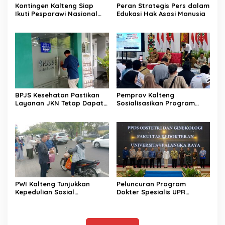
Kontingen Kalteng Siap
Peran Strategis Pers dalam
Ikuti Pesparawi Nasional
Edukasi Hak Asasi Manusia
XIV Manokwari
BPJS Kesehatan Pastikan
Pemprov Kalteng
Layanan JKN Tetap Dapat
Sosialisasikan Program
Diakses Saat Mudik
Kartu Huma Betang
Sejahtera
PWI Kalteng Tunjukkan
Peluncuran Program
Kepedulian Sosial
Dokter Spesialis UPR
Wartawan di Bulan
Perkuat Layanan
Ramadan
Kesehatan Daerah