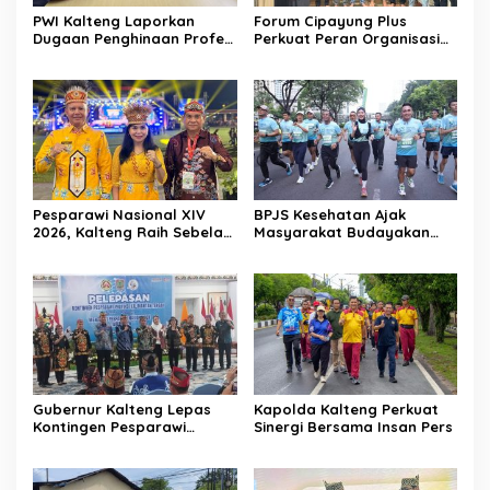
PWI Kalteng Laporkan
Forum Cipayung Plus
Dugaan Penghinaan Profesi
Perkuat Peran Organisasi
Wartawan ke Polda
Kepemudaan dan
Kalteng
Kemahasiswaan sebagai
Mitra Kritis Pemerintah
Pesparawi Nasional XIV
BPJS Kesehatan Ajak
2026, Kalteng Raih Sebelas
Masyarakat Budayakan
Emas dan Satu Perak
Hidup Sehat Melalui Fun
Run
Gubernur Kalteng Lepas
Kapolda Kalteng Perkuat
Kontingen Pesparawi
Sinergi Bersama Insan Pers
Menuju Manokwari