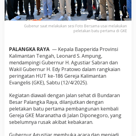
Gubenur saat melakukan sesi Foto Bersama usai melakukan
peletakan batu pertama di GKE
PALANGKA RAYA
— Kepala Bapperida Provinsi
Kalimantan Tengah, Leonard S. Ampung,
mendampingi Gubernur H. Agustiar Sabran dan
Wakil Gubernur H. Edy Pratowo dalam rangkaian
peringatan HUT ke-186 Gereja Kalimantan
Evangelis (GKE), Sabtu (12/4/2025).
Kegiatan diawali dengan jalan sehat di Bundaran
Besar Palangka Raya, dilanjutkan dengan
peletakan batu pertama pembangunan kembali
Gereja GKE Maranatha di Jalan Diponegoro, yang
sebelumnya rusak akibat kebakaran.
Gubernur Agustiar membuka acara dan menjadi