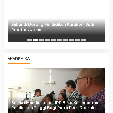
Subandi Dorong Pendidikan Karakter Jadi
T
Prioritas Utama
D
AKADEMIKA
i
Seleksi Mandiri Lokal UPR Buka Kesempatan
S
Pendidikan Tinggi Bagi Putra Putri Daerah
K