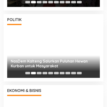
POLITIK
NasDem Kalteng Salurkan Puluhan Hewan
N
Kurban untuk Masyarakat
P
EKONOMI & BISNIS