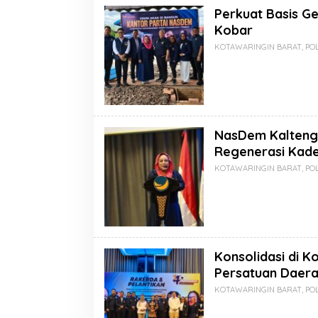
Perkuat Basis G
Kobar
KOTAWARINGIN BARAT
,
POL
NasDem Kalteng 
Regenerasi Kad
KOTAWARINGIN BARAT
,
POL
Konsolidasi di K
Persatuan Daer
KOTAWARINGIN BARAT
,
POL