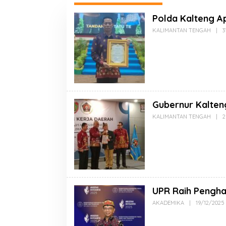
Polda Kalteng Ap
KALIMANTAN TENGAH
|
3
Gubernur Kalte
KALIMANTAN TENGAH
|
2
UPR Raih Pengha
AKADEMIKA
|
19/12/2025