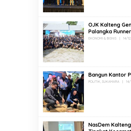
OJK Kalteng Gen
Palangka Runne
EKONOMI & BISNIS
|
14/1
Bangun Kantor P
POLITIK
,
SUKAMARA
|
14
NasDem Kalteng 