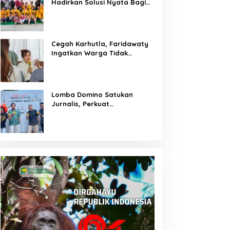
Hadirkan Solusi Nyata Bagi
Warga
Cegah Karhutla, Faridawaty
Ingatkan Warga Tidak
Membuka Lahan dengan
Membakar
Lomba Domino Satukan
Jurnalis, Perkuat
Kebersamaan Bersama
Pelaku UMKM