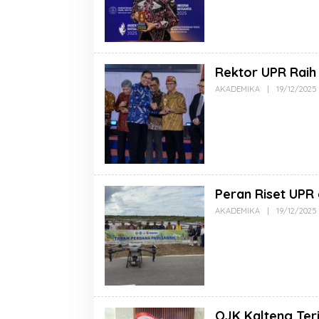
Rektor UPR Raih
AKADEMIKA
|
19/12/2025
Peran Riset UPR 
AKADEMIKA
|
19/12/2025
OJK Kalteng Ter