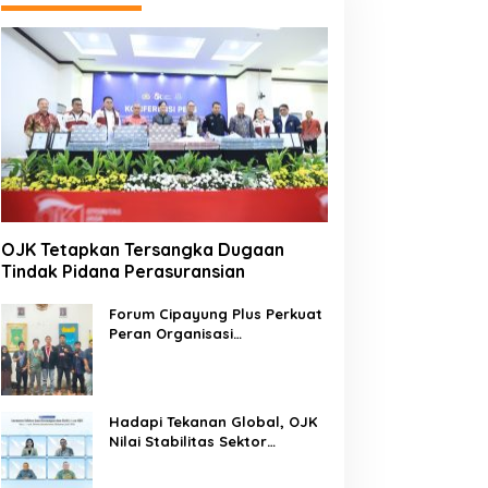
OJK Tetapkan Tersangka Dugaan
Tindak Pidana Perasuransian
Forum Cipayung Plus Perkuat
Peran Organisasi
Kepemudaan dan
Kemahasiswaan sebagai
Mitra Kritis Pemerintah
Hadapi Tekanan Global, OJK
Nilai Stabilitas Sektor
Keuangan Tetap Terjaga