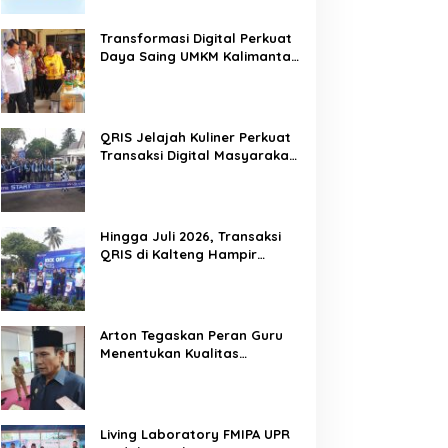
Transformasi Digital Perkuat
Daya Saing UMKM Kalimantan
Tengah
QRIS Jelajah Kuliner Perkuat
Transaksi Digital Masyarakat
Kalimantan Tengah
Hingga Juli 2026, Transaksi
QRIS di Kalteng Hampir
Sentuh Dua Puluh Juta
Arton Tegaskan Peran Guru
Menentukan Kualitas
Generasi Masa Depan
Kalteng
Living Laboratory FMIPA UPR