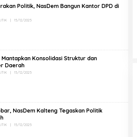
erakan Politik, NasDem Bangun Kantor DPD di
ITIK
|
15/12/2025
Mantapkan Konsolidasi Struktur dan
er Daerah
ITIK
|
15/12/2025
obar, NasDem Kalteng Tegaskan Politik
ah
ITIK
|
15/12/2025