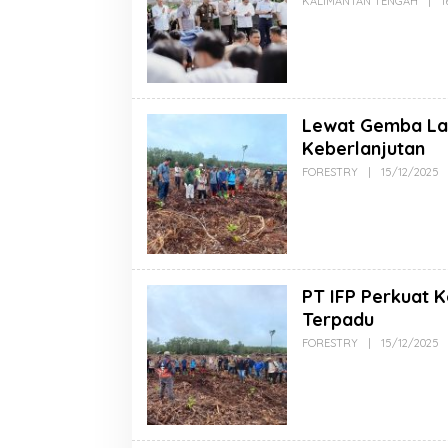
KALIMANTAN TENGAH
|
1
Lewat Gemba La
Keberlanjutan
FORESTRY
|
15/12/2025
PT IFP Perkuat 
Terpadu
FORESTRY
|
15/12/2025