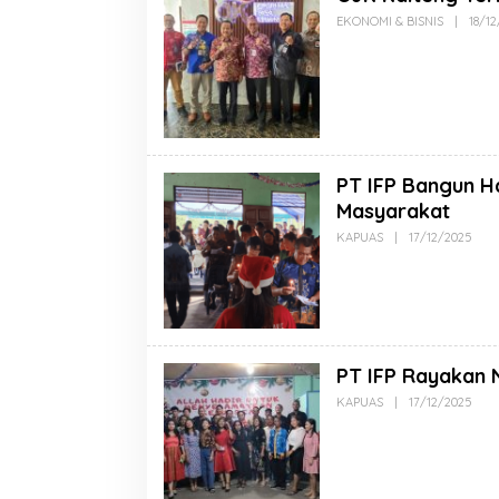
EKONOMI & BISNIS
|
18/1
PT IFP Bangun H
Masyarakat
KAPUAS
|
17/12/2025
PT IFP Rayakan 
KAPUAS
|
17/12/2025