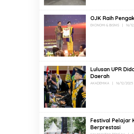
OJK Raih Pengaku
EKONOMI & BISNIS
|
16/1
Lulusan UPR Di
Daerah
AKADEMIKA
|
16/12/2025
Festival Pelajar
Berprestasi