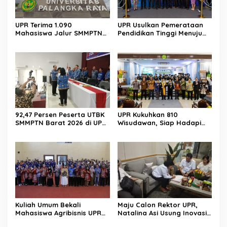
UPR Terima 1.090
UPR Usulkan Pemerataan
Mahasiswa Jalur SMMPTN
Pendidikan Tinggi Menuju
Barat 2026
Indonesia Emas 2045
92,47 Persen Peserta UTBK
UPR Kukuhkan 810
SMMPTN Barat 2026 di UPR
Wisudawan, Siap Hadapi
Berasal dari Kalteng
Tantangan Global
Kuliah Umum Bekali
Maju Calon Rektor UPR,
Mahasiswa Agribisnis UPR
Natalina Asi Usung Inovasi
Jadi Wirausaha
Global Berlandaskan