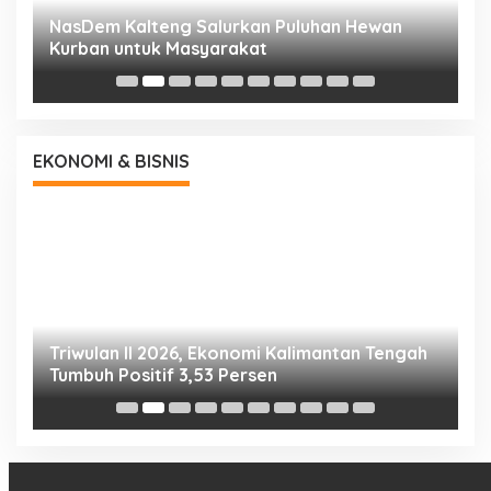
NasDem Kalteng Salurkan Puluhan Hewan
N
Kurban untuk Masyarakat
P
EKONOMI & BISNIS
Triwulan II 2026, Ekonomi Kalimantan Tengah
S
Tumbuh Positif 3,53 Persen
P
N