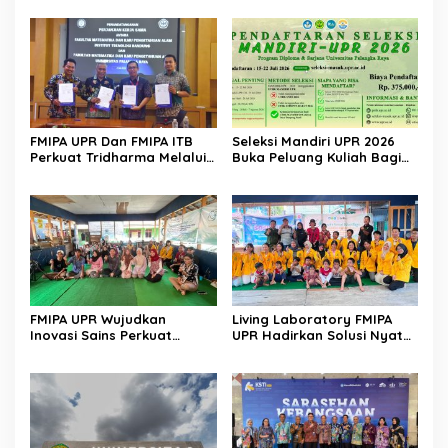
FMIPA UPR Dan FMIPA ITB
Seleksi Mandiri UPR 2026
Perkuat Tridharma Melalui
Buka Peluang Kuliah Bagi
Kemitraan Strategis
Lulusan Sekolah Menengah
FMIPA UPR Wujudkan
Living Laboratory FMIPA
Inovasi Sains Perkuat
UPR Hadirkan Solusi Nyata
Pengembangan UMKM
Bagi Warga
Berbasis Teknologi Digital