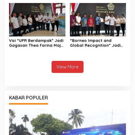
Falsafah Huma Betang
Visi “UPR Berdampak” Jadi
“Borneo Impact and
Gagasan Thea Farina Maju
Global Recognition” Jadi
di Pencalonan Rektor UPR
Visi Prof Bhayu Rhama
Maju di Pencalonan Rektor
UPR
View More
KABAR POPULER