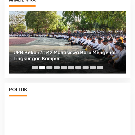
UPR Bekali 3.542 Mahasiswa Baru Mengenal
M
Lingkungan Kampus
S
POLITIK