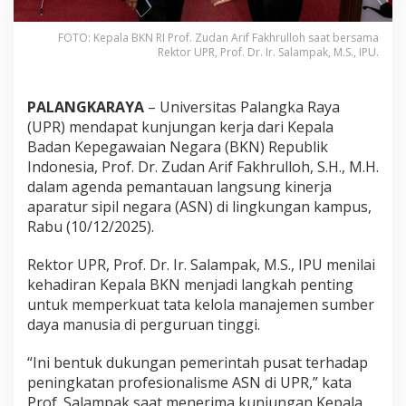
FOTO: Kepala BKN RI Prof. Zudan Arif Fakhrulloh saat bersama
Rektor UPR, Prof. Dr. Ir. Salampak, M.S., IPU.
PALANGKARAYA
– Universitas Palangka Raya
(UPR) mendapat kunjungan kerja dari Kepala
Badan Kepegawaian Negara (BKN) Republik
Indonesia, Prof. Dr. Zudan Arif Fakhrulloh, S.H., M.H.
dalam agenda pemantauan langsung kinerja
aparatur sipil negara (ASN) di lingkungan kampus,
Rabu (10/12/2025).
Rektor UPR, Prof. Dr. Ir. Salampak, M.S., IPU menilai
kehadiran Kepala BKN menjadi langkah penting
untuk memperkuat tata kelola manajemen sumber
daya manusia di perguruan tinggi.
“Ini bentuk dukungan pemerintah pusat terhadap
peningkatan profesionalisme ASN di UPR,” kata
Prof. Salampak saat menerima kunjungan Kepala