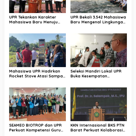
UPR Tekankan Karakter
UPR Bekali 3.542 Mahasiswa
Mahasiswa Baru Menuju
Baru Mengenal Lingkungan
Indonesia Emas 2045
Kampus
Mahasiswa UPR Hadirkan
Seleksi Mandiri Lokal UPR
Rocket Stove Atasi Sampah
Buka Kesempatan
di Desa Gumpa
Pendidikan Tinggi Bagi
Putra Putri Daerah
SEAMEO BIOTROP dan UPR
KKN Internasional BKS PTN
Perkuat Kompetensi Guru
Barat Perkuat Kolaborasi
Kelola Lahan Suboptimal
Global