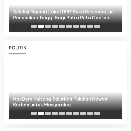
i
Seleksi Mandiri Lokal UPR Buka Kesempatan
S
Pendidikan Tinggi Bagi Putra Putri Daerah
K
POLITIK
NasDem Kalteng Salurkan Puluhan Hewan
N
Kurban untuk Masyarakat
P