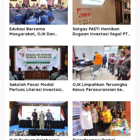
Edukasi Bersama
Satgas PASTI Hentikan
Masyarakat, OJK Dan
Dugaan Investasi Ilegal PT
BKKBN Perkuat Literasi
EVI
Keuangan Keluarga
Sekolah Pasar Modal
OJK Limpahkan Tersangka
Perluas Literasi Investasi
Kasus Perasuransian ke
Masyarakat Kobar
Kejari Jaksel
OJK Perkuat Kolaborasi
Transformasi Digital