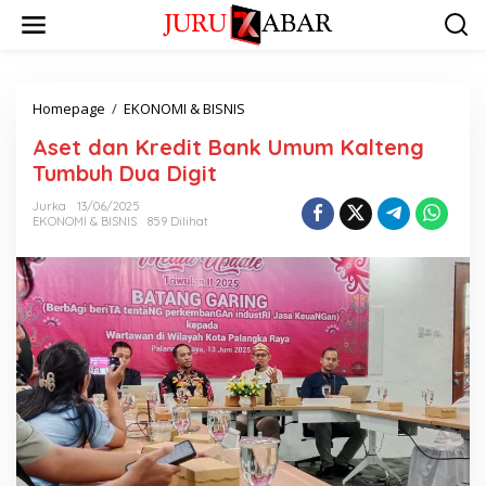
Homepage
/
EKONOMI & BISNIS
Aset dan Kredit Bank Umum Kalteng
Tumbuh Dua Digit
Jurka
13/06/2025
EKONOMI & BISNIS
859 Dilihat