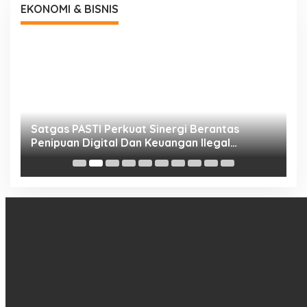
EKONOMI & BISNIS
h
Satgas PASTI Perkuat Sinergi Berantas
P
Penipuan Digital Dan Keuangan Ilegal
B
Nasional