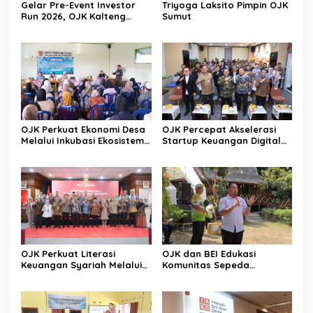
Gelar Pre-Event Investor
Triyoga Laksito Pimpin OJK
Run 2026, OJK Kalteng
Sumut
Tingkatkan Literasi
Investasi Pasar Modal
OJK Perkuat Ekonomi Desa
OJK Percepat Akselerasi
Melalui Inkubasi Ekosistem
Startup Keuangan Digital
Keuangan Inklusif
Berdaya Saing Global
OJK Perkuat Literasi
OJK dan BEI Edukasi
Keuangan Syariah Melalui
Komunitas Sepeda
Tiga Agenda Strategis
Tingkatkan Inklusi Investasi
Nasional
Pasar Modal