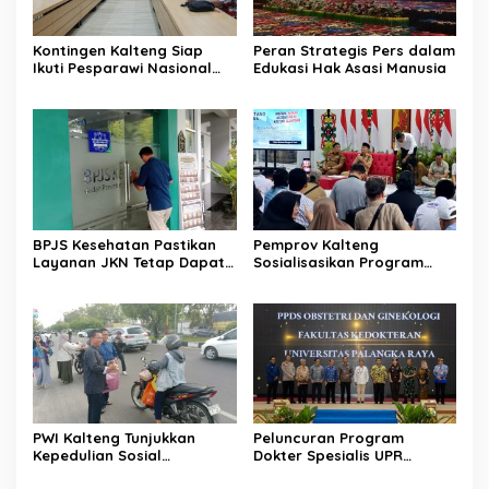
Kontingen Kalteng Siap
Peran Strategis Pers dalam
Ikuti Pesparawi Nasional
Edukasi Hak Asasi Manusia
XIV Manokwari
BPJS Kesehatan Pastikan
Pemprov Kalteng
Layanan JKN Tetap Dapat
Sosialisasikan Program
Diakses Saat Mudik
Kartu Huma Betang
Sejahtera
PWI Kalteng Tunjukkan
Peluncuran Program
Kepedulian Sosial
Dokter Spesialis UPR
Wartawan di Bulan
Perkuat Layanan