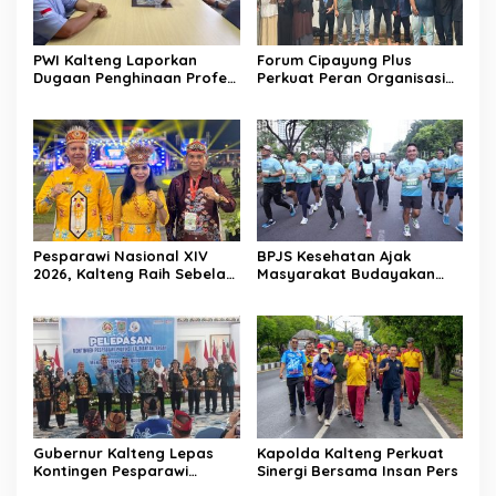
PWI Kalteng Laporkan
Forum Cipayung Plus
Dugaan Penghinaan Profesi
Perkuat Peran Organisasi
Wartawan ke Polda
Kepemudaan dan
Kalteng
Kemahasiswaan sebagai
Mitra Kritis Pemerintah
Pesparawi Nasional XIV
BPJS Kesehatan Ajak
2026, Kalteng Raih Sebelas
Masyarakat Budayakan
Emas dan Satu Perak
Hidup Sehat Melalui Fun
Run
Gubernur Kalteng Lepas
Kapolda Kalteng Perkuat
Kontingen Pesparawi
Sinergi Bersama Insan Pers
Menuju Manokwari