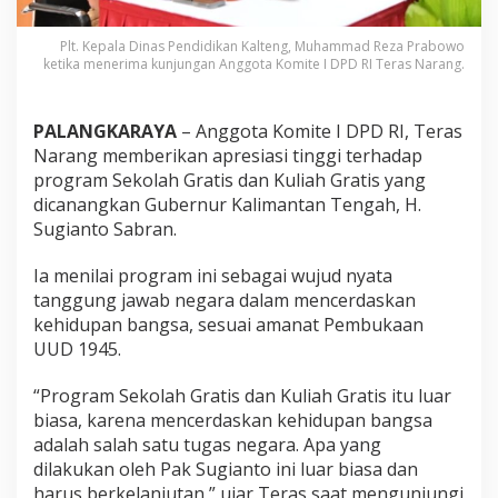
Plt. Kepala Dinas Pendidikan Kalteng, Muhammad Reza Prabowo
ketika menerima kunjungan Anggota Komite I DPD RI Teras Narang.
PALANGKARAYA
– Anggota Komite I DPD RI, Teras
Narang memberikan apresiasi tinggi terhadap
program Sekolah Gratis dan Kuliah Gratis yang
dicanangkan Gubernur Kalimantan Tengah, H.
Sugianto Sabran.
Ia menilai program ini sebagai wujud nyata
tanggung jawab negara dalam mencerdaskan
kehidupan bangsa, sesuai amanat Pembukaan
UUD 1945.
“Program Sekolah Gratis dan Kuliah Gratis itu luar
biasa, karena mencerdaskan kehidupan bangsa
adalah salah satu tugas negara. Apa yang
dilakukan oleh Pak Sugianto ini luar biasa dan
harus berkelanjutan,” ujar Teras saat mengunjungi