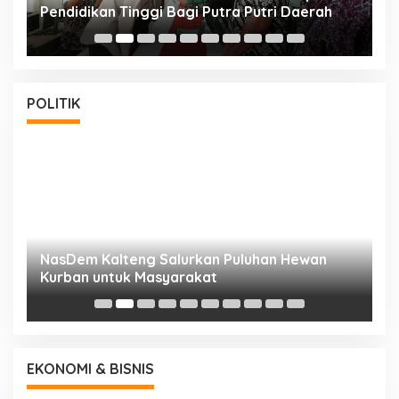
Pendidikan Tinggi Bagi Putra Putri Daerah
K
POLITIK
NasDem Kalteng Salurkan Puluhan Hewan
N
Kurban untuk Masyarakat
P
EKONOMI & BISNIS