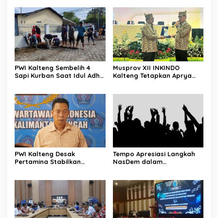
PWI Kalteng Sembelih 4
Musprov XII INKINDO
Sapi Kurban Saat Idul Adha
Kalteng Tetapkan Aprya
1447 H
Surya Sebagai Ketua
Periode Baru
PWI Kalteng Desak
Tempo Apresiasi Langkah
Pertamina Stabilkan
NasDem dalam
Pasokan BBM Masyarakat
Menyampaikan Aspirasi
Secara Langsung