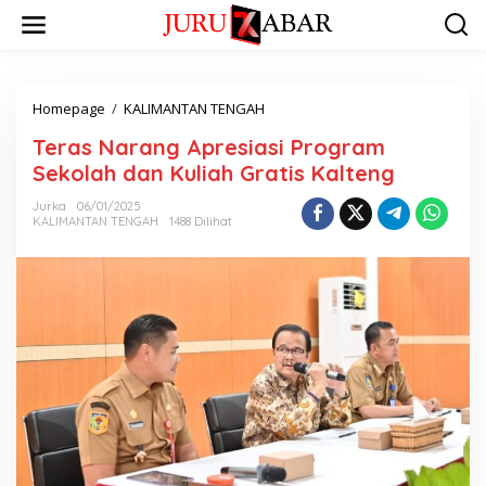
Homepage
/
KALIMANTAN TENGAH
Teras Narang Apresiasi Program
Sekolah dan Kuliah Gratis Kalteng
Jurka
06/01/2025
KALIMANTAN TENGAH
1488 Dilihat