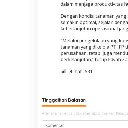
dalam menjaga produktivitas h
Dengan kondisi tanaman yang s
semakin optimal, sejalan den
keberlanjutan operasional jan
“Melalui pengelolaan yang kon
tanaman yang dikelola PT IFP 
perusahaan, tetapi juga mend
berkelanjutan,” tutup Edyah Zai
DIlihat :
531
Tinggalkan Balasan
Alamat email Anda tidak akan dipublikasikan.
Ruas ya