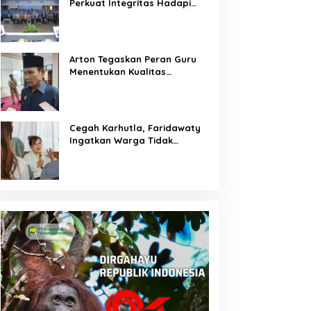
Perkuat Integritas Hadapi
Tantangan Keuangan Era
Digital
Arton Tegaskan Peran Guru
Menentukan Kualitas
Generasi Masa Depan
Kalteng
Cegah Karhutla, Faridawaty
Ingatkan Warga Tidak
Membuka Lahan dengan
Membakar