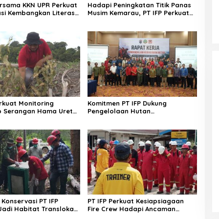
ersama KKN UPR Perkuat
Hadapi Peningkatan Titik Panas
si Kembangkan Literasi
Musim Kemarau, PT IFP Perkuat
kat Desa
Sinergi Cegah Karhutla
erkuat Monitoring
Komitmen PT IFP Dukung
p Serangan Hama Uret
Pengelolaan Hutan
naman Acacia
Berkelanjutan Melalui
rpa
Pencegahan Karhutla
Konservasi PT IFP
PT IFP Perkuat Kesiapsiagaan
Jadi Habitat Translokasi
Fire Crew Hadapi Ancaman
an
Karhutla