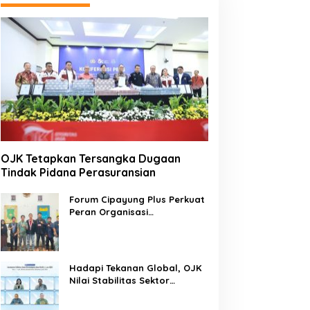
OJK Tetapkan Tersangka Dugaan
Tindak Pidana Perasuransian
Forum Cipayung Plus Perkuat
Peran Organisasi
Kepemudaan dan
Kemahasiswaan sebagai
Mitra Kritis Pemerintah
Hadapi Tekanan Global, OJK
Nilai Stabilitas Sektor
Keuangan Tetap Terjaga