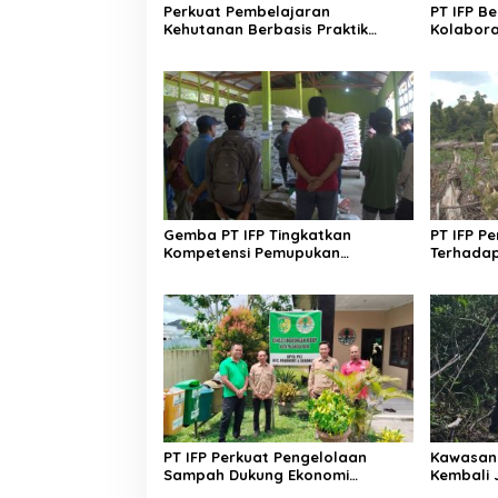
Perkuat Pembelajaran
PT IFP B
Kehutanan Berbasis Praktik
Kolabora
Lapangan, PT IFP Terima
Masyara
Mahasiswa INSTIPER Yogyakarta
Gemba PT IFP Tingkatkan
PT IFP P
Kompetensi Pemupukan
Terhada
Tanaman Acacia Crassicarpa
pada Ta
Crassica
PT IFP Perkuat Pengelolaan
Kawasan 
Sampah Dukung Ekonomi
Kembali 
Sirkular
Orangut