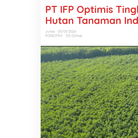
PT IFP Optimis Tin
Hutan Tanaman Ind
Jurka
05/01/2026
FORESTRY
531 Dilihat