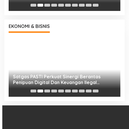
EKONOMI & BISNIS
h
Satgas PASTI Perkuat Sinergi Berantas
P
Penipuan Digital Dan Keuangan Ilegal
B
Nasional