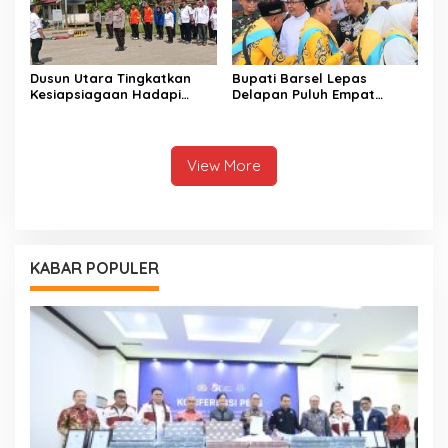
Dusun Utara Tingkatkan
Bupati Barsel Lepas
Kesiapsiagaan Hadapi
Delapan Puluh Empat
Ancaman Karhutla Musim
Jamaah Calon Haji
Kemarau
View More
KABAR POPULER