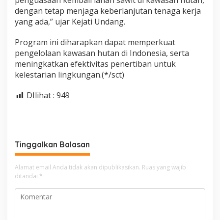
penguasaan kembali lahan sawit di kawasan hutan,
dengan tetap menjaga keberlanjutan tenaga kerja
yang ada,” ujar Kejati Undang.
Program ini diharapkan dapat memperkuat
pengelolaan kawasan hutan di Indonesia, serta
meningkatkan efektivitas penertiban untuk
kelestarian lingkungan.(*/sct)
DIlihat :
949
Tinggalkan Balasan
Alamat email Anda tidak akan dipublikasikan.
Ruas yang wajib
ditandai
*