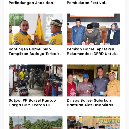
Perlindungan Anak dan
Pembukaan Festival
Ketahanan Pangan
Budaya Isen Mulang 2026
Kontingen Barsel Siap
Pemkab Barsel Apresiasi
Tampilkan Budaya Terbaik
Rekomendasi DPRD Untuk
di FBIM
Perbaikan Kinerja
Pemerintahan
Satpol PP Barsel Pantau
Dinsos Barsel Salurkan
Harga BBM Eceran Di
Bantuan Alat Disabilitas
Buntok
Untuk Warga Pendang