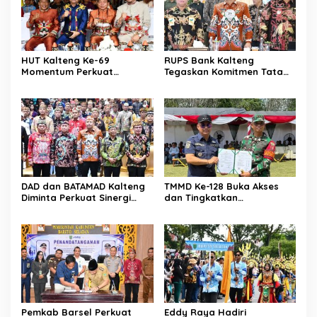
HUT Kalteng Ke-69
RUPS Bank Kalteng
Momentum Perkuat
Tegaskan Komitmen Tata
Pembangunan
Kelola Perusahaan
Berkelanjutan
DAD dan BATAMAD Kalteng
TMMD Ke-128 Buka Akses
Diminta Perkuat Sinergi
dan Tingkatkan
Daerah
Kesejahteraan Warga
Pemkab Barsel Perkuat
Eddy Raya Hadiri