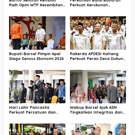
Barito Selatan Kembali
Peresmian Balai Basarah
Raih Opini WTP Kesembilan
Perkuat Kerukunan
dari BPK Kalimantan
Masyarakat Desa
Tengah
Lembeng
Bupati Barsel Pimpin Apel
Rakerda APDESI Kalteng
Siaga Sensus Ekonomi 2026
Perkuat Peran Desa Dukung
Program Nasional
Hari Lahir Pancasila
Wabup Barsel Ajak ASN
Perkuat Persatuan dan
Tingkatkan Integritas dan
Keadilan Sosial
Pelayanan Publik