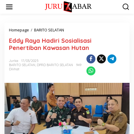
Homepage
/
BARITO SELATAN
Eddy Raya Hadiri Sosialisasi
Penertiban Kawasan Hutan
Jurka
17/03/2025
BARITO SELATAN
,
DPRD BARITO SELATAN
949
Dilihat