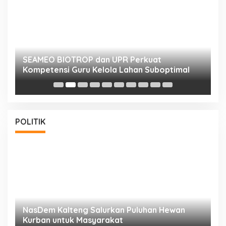
n
SEAMEO BIOTROP dan UPR Perkuat
K
Kompetensi Guru Kelola Lahan Suboptimal
K
POLITIK
NasDem Kalteng Salurkan Puluhan Hewan
N
Kurban untuk Masyarakat
P