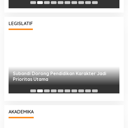
LEGISLATIF
Subandi Dorong Pendidikan Karakter Jadi
T
Prioritas Utama
D
AKADEMIKA