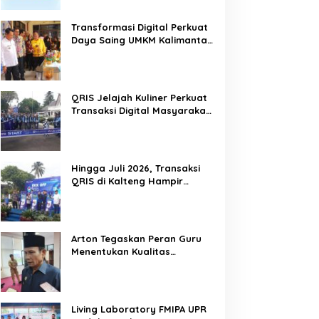
Transformasi Digital Perkuat
Daya Saing UMKM Kalimantan
Tengah
QRIS Jelajah Kuliner Perkuat
Transaksi Digital Masyarakat
Kalimantan Tengah
Hingga Juli 2026, Transaksi
QRIS di Kalteng Hampir
Sentuh Dua Puluh Juta
Arton Tegaskan Peran Guru
Menentukan Kualitas
Generasi Masa Depan
Kalteng
Living Laboratory FMIPA UPR