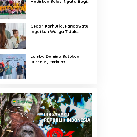
Hadirkan Solusi Nyata Bagi
Warga
Cegah Karhutla, Faridawaty
Ingatkan Warga Tidak
Membuka Lahan dengan
Membakar
Lomba Domino Satukan
Jurnalis, Perkuat
Kebersamaan Bersama
Pelaku UMKM