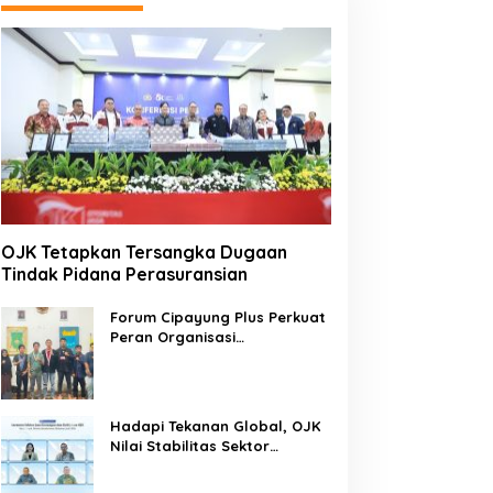
OJK Tetapkan Tersangka Dugaan
Tindak Pidana Perasuransian
Forum Cipayung Plus Perkuat
Peran Organisasi
Kepemudaan dan
Kemahasiswaan sebagai
Mitra Kritis Pemerintah
Hadapi Tekanan Global, OJK
Nilai Stabilitas Sektor
Keuangan Tetap Terjaga