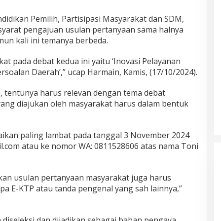
didikan Pemilih, Partisipasi Masyarakat dan SDM,
yarat pengajuan usulan pertanyaan sama halnya
un kali ini temanya berbeda.
t pada debat kedua ini yaitu ‘Inovasi Pelayanan
soalan Daerah’,” ucap Harmain, Kamis, (17/10/2024).
 tentunya harus relevan dengan tema debat
yang diajukan oleh masyarakat harus dalam bentuk
aikan paling lambat pada tanggal 3 November 2024
il.com atau ke nomor WA: 0811528606 atas nama Toni
kan usulan pertanyaan masyarakat juga harus
upa E-KTP atau tanda pengenal yang sah lainnya,”
 diseleksi dan dijadikan sebagai bahan pengaya