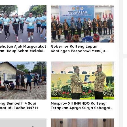
Mitra Kritis Pemerintah
ehatan Ajak Masyarakat
Gubernur Kalteng Lepas
n Hidup Sehat Melalui
Kontingen Pesparawi Menuju
Manokwari
eng Sembelih 4 Sapi
Musprov XII INKINDO Kalteng
aat Idul Adha 1447 H
Tetapkan Aprya Surya Sebagai
Ketua Periode Baru