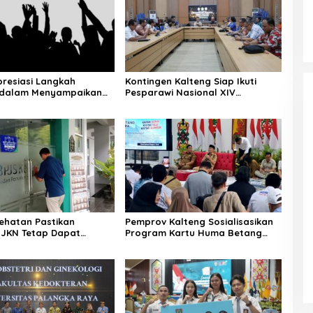
resiasi Langkah
Kontingen Kalteng Siap Ikuti
dalam Menyampaikan
Pesparawi Nasional XIV
 Secara Langsung
Manokwari
ehatan Pastikan
Pemprov Kalteng Sosialisasikan
 JKN Tetap Dapat
Program Kartu Huma Betang
Saat Mudik
Sejahtera