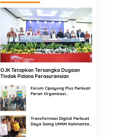
OJK Tetapkan Tersangka Dugaan
Tindak Pidana Perasuransian
Forum Cipayung Plus Perkuat
Peran Organisasi
Kepemudaan dan
Kemahasiswaan sebagai
Mitra Kritis Pemerintah
Transformasi Digital Perkuat
Daya Saing UMKM Kalimantan
Tengah