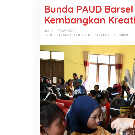
Bunda PAUD Barsel
Kembangkan Kreati
Jurka
26/08/2025
BARITO SELATAN
,
DPRD BARITO SELATAN
853 Dilihat