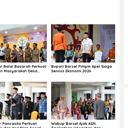
n Balai Basarah Perkuat
Bupati Barsel Pimpin Apel Siaga
an Masyarakat Desa
Sensus Ekonomi 2026
g
r Pancasila Perkuat
Wabup Barsel Ajak ASN
n dan Keadilan Sosial
Tingkatkan Integritas dan