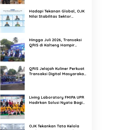
Hadapi Tekanan Global, OJK
Nilai Stabilitas Sektor
Keuangan Tetap Terjaga
Hingga Juli 2026, Transaksi
QRIS di Kalteng Hampir
Sentuh Dua Puluh Juta
QRIS Jelajah Kuliner Perkuat
Transaksi Digital Masyarakat
Kalimantan Tengah
Living Laboratory FMIPA UPR
Hadirkan Solusi Nyata Bagi
Warga
OJK Tekankan Tata Kelola