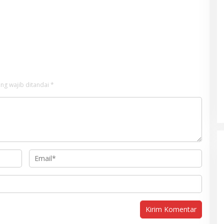
ng wajib ditandai
*