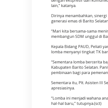
dengan ekspresif dan komunikati
lain,” katanya.
Dirinya menambahkan, sinergi
generasi emas di Barito Selatan
“Mari kita bersama-sama menin
membangun SDM unggul di Bar
Kepala Bidang PAUD, Peliati y
lomba menyanyi tingkat TK baru
“Sementara lomba bercerita ba
Kabupaten Barito Selatan. Panit
pembinaan bagi para pemenang
Sementara itu, Plt. Asisten II
apresiasinya.
“Lomba ini menjadi wahana ana
hal-hal baru,” tutupnya.(sct)