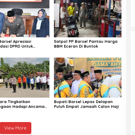
arsel Apresiasi
Satpol PP Barsel Pantau Harga
dasi DPRD Untuk
BBM Eceran Di Buntok
n Kinerja Pemerintahan
ara Tingkatkan
Bupati Barsel Lepas Delapan
iagaan Hadapi Ancaman
Puluh Empat Jamaah Calon Haji
 Musim Kemarau
View More