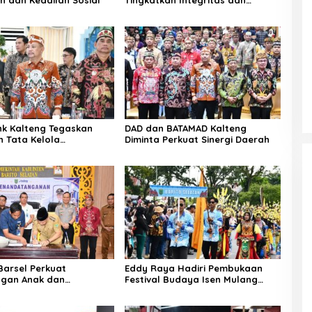
Pelayanan Publik
k Kalteng Tegaskan
DAD dan BATAMAD Kalteng
 Tata Kelola
Diminta Perkuat Sinergi Daerah
aan
arsel Perkuat
Eddy Raya Hadiri Pembukaan
ngan Anak dan
Festival Budaya Isen Mulang
an Pangan
2026