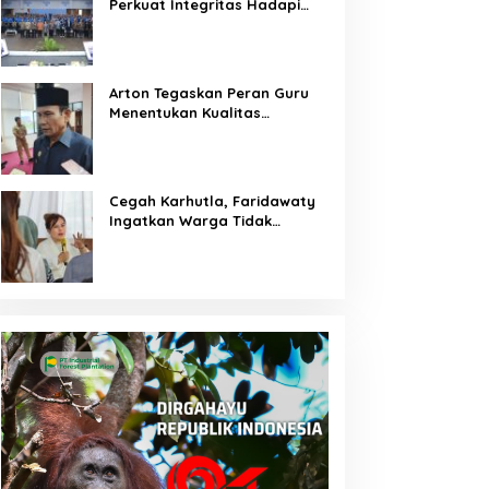
Perkuat Integritas Hadapi
Tantangan Keuangan Era
Digital
Arton Tegaskan Peran Guru
Menentukan Kualitas
Generasi Masa Depan
Kalteng
Cegah Karhutla, Faridawaty
Ingatkan Warga Tidak
Membuka Lahan dengan
Membakar