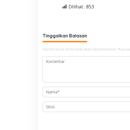
DIlihat :
853
Tinggalkan Balasan
Alamat email Anda tidak akan dipublikasikan.
Ruas ya