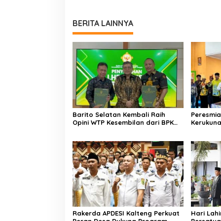
BERITA LAINNYA
Barito Selatan Kembali Raih
Peresmia
Opini WTP Kesembilan dari BPK
Kerukun
Kalimantan Tengah
Lemben
Rakerda APDESI Kalteng Perkuat
Hari Lahi
Peran Desa Dukung Program
Persatua