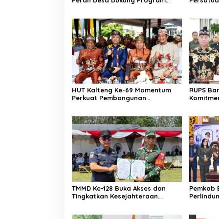
Nasional
HUT Kalteng Ke-69 Momentum
RUPS Ban
Perkuat Pembangunan
Komitmen
Berkelanjutan
Perusah
TMMD Ke-128 Buka Akses dan
Pemkab B
Tingkatkan Kesejahteraan
Perlindu
Warga
Ketahan