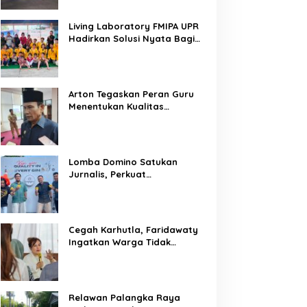
Living Laboratory FMIPA UPR
Hadirkan Solusi Nyata Bagi
Warga
Arton Tegaskan Peran Guru
Menentukan Kualitas
Generasi Masa Depan
Kalteng
Lomba Domino Satukan
Jurnalis, Perkuat
Kebersamaan Bersama
Pelaku UMKM
Cegah Karhutla, Faridawaty
Ingatkan Warga Tidak
Membuka Lahan dengan
Membakar
Relawan Palangka Raya