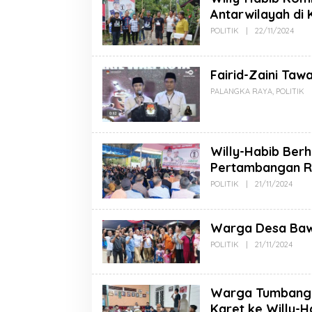
Antarwilayah di 
POLITIK
|
22/11/2024
Fairid-Zaini Taw
PALANGKA RAYA
,
POLITIK
Willy-Habib Ber
Pertambangan R
POLITIK
|
21/11/2024
Warga Desa Bawa
POLITIK
|
21/11/2024
Warga Tumbang 
Karet ke Willy-H