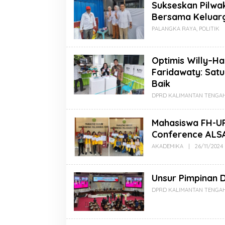
Sukseskan Pilwa
Bersama Keluarg
PALANGKA RAYA
,
POLITIK
Optimis Willy–Ha
Faridawaty: Sat
Baik
DPRD KALIMANTAN TENGA
Mahasiswa FH-UP
Conference ALSA
AKADEMIKA
|
26/11/2024
Unsur Pimpinan 
DPRD KALIMANTAN TENGA