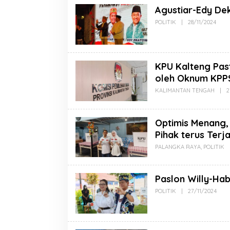
Agustiar-Edy De
POLITIK
|
28/11/2024
KPU Kalteng Pas
oleh Oknum KPPS
KALIMANTAN TENGAH
|
2
Optimis Menang,
Pihak terus Terja
PALANGKA RAYA
,
POLITIK
Paslon Willy-Hab
POLITIK
|
27/11/2024