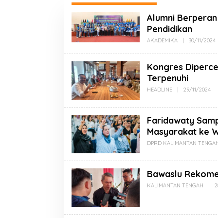
Alumni Berperan
Pendidikan
AKADEMIKA
|
30/11/2024
Kongres Diperce
Terpenuhi
HEADLINE
|
29/11/2024
Faridawaty Samp
Masyarakat ke W
DPRD KALIMANTAN TENGA
Bawaslu Rekomen
KALIMANTAN TENGAH
|
2