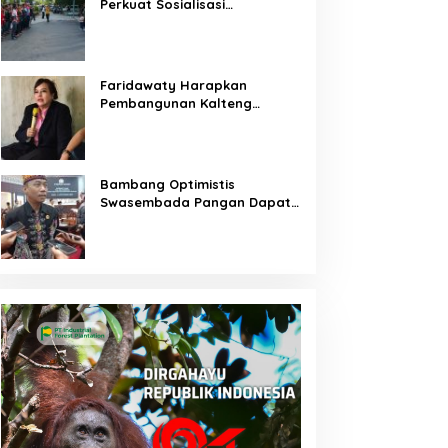
Perkuat Sosialisasi
Pencegahan Kebakaran
Faridawaty Harapkan
Pembangunan Kalteng
Merata Hingga Wilayah
Pelosok
Bambang Optimistis
Swasembada Pangan Dapat
Terwujud Melalui Sinergi
Bersama