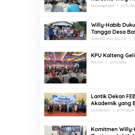
Uncategorized
|
21/11/20
Willy-Habib Du
Tangga Desa Ba
GUNUNG MAS
,
POLITIK
|
KPU Kalteng Gela
POLITIK
|
21/11/2024
Lantik Dekan FE
Akademik yang B
AKADEMIKA
|
21/11/2024
Komitmen Willy-