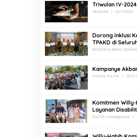
Triwulan IV-2024
HEADLINE
|
25/11/2024
Dorong Inklusi 
TPAKD di Seluruh
EKONOMI & BISNIS
,
HEADLI
Kampanye Akbar 
KAPUAS
,
POLITIK
|
23/11/
Komitmen Willy-
Layanan Disabili
POLITIK
,
Uncategorized
|
Willy-Habib Komi