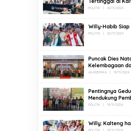
Tertinggal di Ka
POLITIK
|
20/11/2024
Willy-Habib Siap
POLITIK
|
20/11/2024
Puncak Dies Nata
Kelembagaan da
AKADEMIKA
|
19/11/2024
Pentingnya Gedu
Mendukung Pembi
POLITIK
|
19/11/2024
Willy: Kalteng h
POLITIK
|
19/11/2024